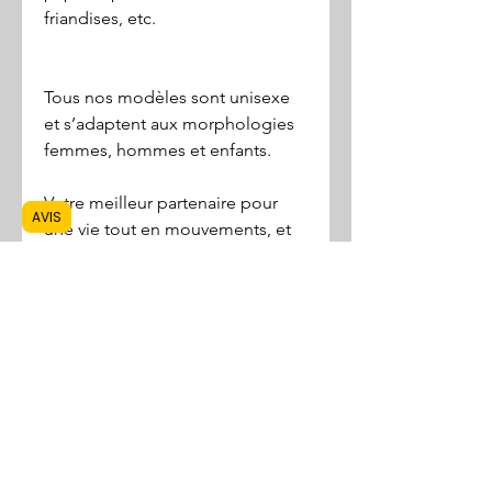
friandises, etc.
Tous nos modèles sont unisexe
et s’adaptent aux morphologies
femmes, hommes et enfants.
Votre meilleur partenaire pour
AVIS
une vie tout en mouvements, et
les MAINS LIBRES !
Confection éthique, équitable et
solidaire
Visitez notre page
ÉQUITABLE &
SOLIDAIRE
CARACTÉRISTIQUES