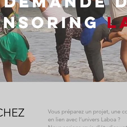
DEMANDE 
ONSORING
L
CHEZ
Vous préparez un projet, une 
en lien avec l’univers Laboa ?