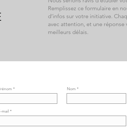
Nous serions ravis d’étudier v
Remplissez ce formulaire en 
É
d’infos sur votre initiative. C
avec attention, et une réponse
meilleurs délais.
Prénom
Nom
-mail