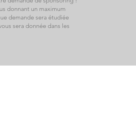
otre demande de sponsoring !
nous donnant un maximum
haque demande sera étudiée
 vous sera donnée dans les