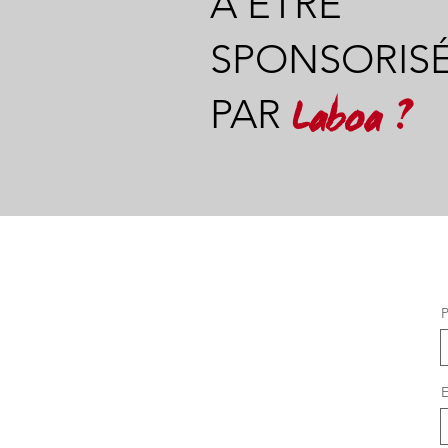
À ÊTRE
SPONSORIS
PAR
Laboa ?
E