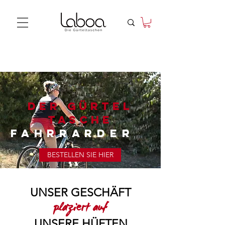
DER GÜRTEL
TASCHE
FAHRRARDER
BESTELLEN SIE HIER
UNSER GESCHÄFT
plaziert auf
UNSERE HÜFTEN