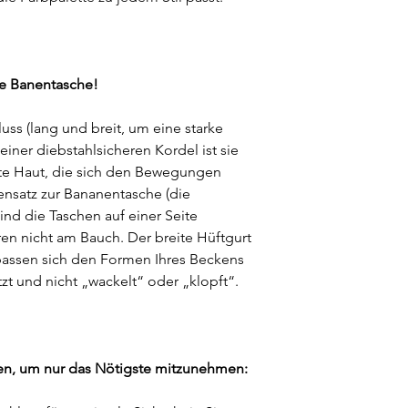
Informationen.
Taillenumfang
.
Jeansstoff aus 100%
Tagen.
Jede Größe bietet du
robust und langlebig
Alle Informationen fi
Klettverschlusses ein
⚠ Wie jedes Kleidun
Umtausch & Rückgab
XXS = 62 bis 70 cm (
erhalten unsere Tas
he Banentasche!
XS = 70 bis 78 cm (T
die den Indigoanteil 
S = 78 bis 86 cm
Abfärben verhindert
M = 86 bis 94 cm
luss (lang und breit, um eine starke
Artikel beim ersten 
L = 94 bis 102 cm
anderen Kleidungsst
iner diebstahlsicheren Kordel ist sie
XL = 102 bis 110 cm
ite Haut, die sich den Bewegungen
XXL = 110 bis 118 cm
ensatz zur Bananentasche (die
XXXL = 118 bis 126 
ind die Taschen auf einer Seite
ren nicht am Bauch. Der breite Hüftgurt
assen sich den Formen Ihres Beckens
tzt und nicht „wackelt“ oder „klopft“.
n, um nur das Nötigste mitzunehmen: