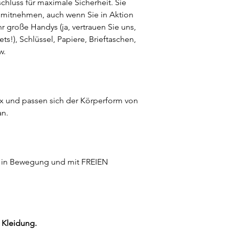
chluss für maximale Sicherheit. Sie
 mitnehmen, auch wenn Sie in Aktion
hr große Handys (ja, vertrauen Sie uns,
ets!), Schlüssel, Papiere, Brieftaschen,
w.
ex und passen sich der Körperform von
an.
en in Bewegung und mit FREIEN
e Kleidung.