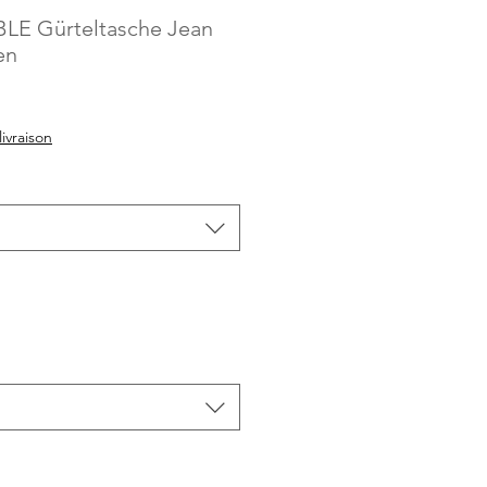
LE Gürteltasche Jean
en
livraison