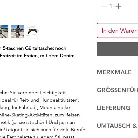
In den Ware
 5-taschen Gürteltasche: noch
 Freizeit im Freien, mit dem Denim-
MERKMALE
Gürteltasche mit 5 T
GRÖSSENFÜH
Blau
che:
Sie verbindet Leichtigkeit,
2 Balgtaschen 14 x 
ideal für Reit- und Hundeaktivitäten,
Die Gürteltasche wir
2 Taschen 19 x 25 cm
LIEFERUNG
ing, für Fahrrad-, Mountainbike-,
Hüftknochen getrage
1 geheime Innentasc
Inline-Skating-Aktivitäten, zum Reisen
Messen Sie Ihren
Gü
Kordel mit Diebstah
Versand innerhalb vo
des Hüftknochens).
etik (ja, sie ist schön! Und ja, man
Hochwertige Reißver
UMTAUSCH &
Lieferzeit 48 Stunden
Wenn Sie das Access
!) eignet sie sich auch für viele Berufe
Zentralverschluss und
Besuchen Sie unsere 
die Taille tragen mö
Taschen
ie Farbpalette zu jedem Stil passt.
Einfache Rückgabe u