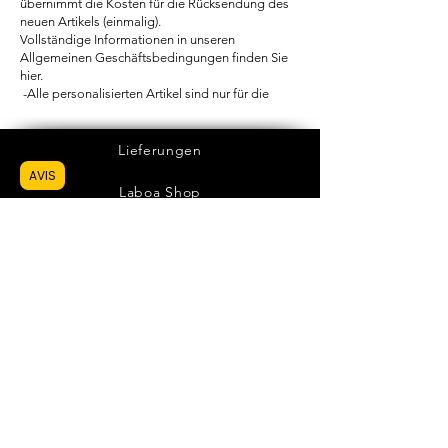
übernimmt die Kosten für die Rücksendung des
neuen Artikels (einmalig).
Vollständige Informationen in unseren
Allgemeinen Geschäftsbedingungen finden Sie
hier.
-Alle personalisierten Artikel sind nur für die
Lieferungen
AVIS
Laboa Shop
Kontakt
Umtausch Und Rücksendungen
Fairer und solidarischer Handel
FAQs
sichere Bezahlung
AGB