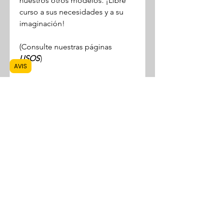
nuestros otros modelos. ¡Libre
curso a sus necesidades y a su
imaginación!
(Consulte nuestras páginas
USOS
)
AVIS
Todos nuestros modelos son
unisex y se adaptan a las
complexiones de mujeres,
hombres y niños.
ROPA ÉTICA Y EQUITATIVO
¡Visite nuestra página