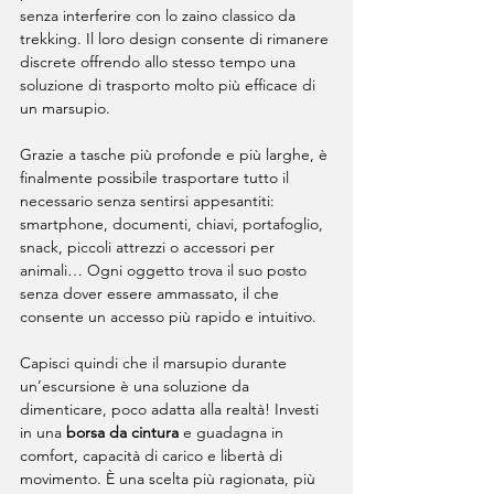
senza interferire con lo zaino classico da 
trekking. Il loro design consente di rimanere 
discrete offrendo allo stesso tempo una 
soluzione di trasporto molto più efficace di 
un marsupio.
Grazie a tasche più profonde e più larghe, è 
finalmente possibile trasportare tutto il 
necessario senza sentirsi appesantiti: 
smartphone, documenti, chiavi, portafoglio, 
snack, piccoli attrezzi o accessori per 
animali… Ogni oggetto trova il suo posto 
senza dover essere ammassato, il che 
consente un accesso più rapido e intuitivo.
Capisci quindi che il marsupio durante 
un’escursione è una soluzione da 
dimenticare, poco adatta alla realtà! Investi 
in una 
borsa da cintura
 e guadagna in 
comfort, capacità di carico e libertà di 
movimento. È una scelta più ragionata, più 