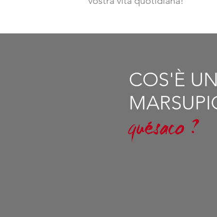
vostra vita quotidiana!
COS'È U
MARSUPI
quésaco ?