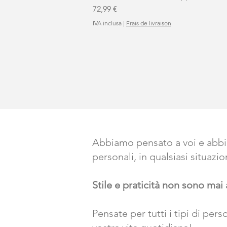
Prezzo
72,99 €
IVA inclusa
|
Frais de livraison
Abbiamo pensato a voi e abbia
personali, in qualsiasi situazi
Stile e praticità non sono ma
Pensate per tutti i tipi di per