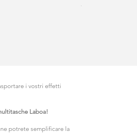
Prezzo
47,99 €
IVA inclusa
|
Frais de livraison
ortare i vostri effetti
 multitasche Laboa!
one potrete semplificare la